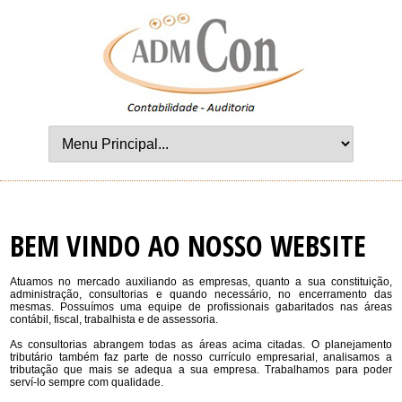
BEM VINDO AO NOSSO WEBSITE
Atuamos no mercado auxiliando as empresas, quanto a sua constituição,
administração, consultorias e quando necessário, no encerramento das
mesmas. Possuímos uma equipe de profissionais gabaritados nas áreas
CÁLCULOS DE IMPOSTOS
contábil, fiscal, trabalhista e de assessoria.
As consultorias abrangem todas as áreas acima citadas. O planejamento
tributário também faz parte de nosso currículo empresarial, analisamos a
Cálculos financeiros, Cálculos variados, Cálculos de
tributação que mais se adequa a sua empresa. Trabalhamos para poder
ICMS, Cálculo dos Impostos Federais do Sicalc On-
serví-lo sempre com qualidade.
line, Acréscimos Legais...