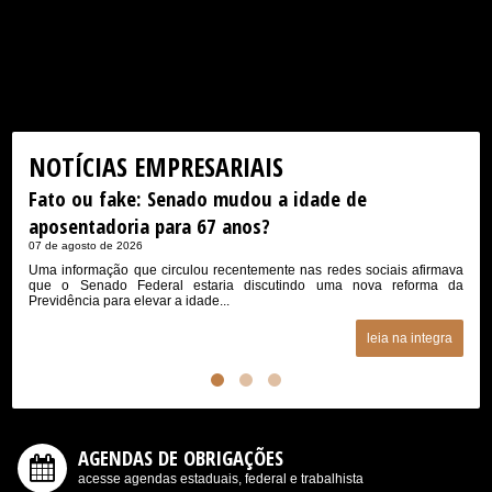
NOTÍCIAS EMPRESARIAIS
Fato ou fake: Senado mudou a idade de
Com
aposentadoria para 67 anos?
reg
07 de agosto de 2026
07 d
Uma informação que circulou recentemente nas redes sociais afirmava
Abri
que o Senado Federal estaria discutindo uma nova reforma da
sobr
Previdência para elevar a idade...
jorna
leia na integra
AGENDAS DE OBRIGAÇÕES
acesse agendas estaduais, federal e trabalhista