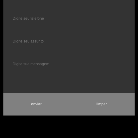
enviar
limpar